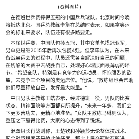
(资料图片)
在德班世乒赛捧得五冠的中国乒乓球队，北京时间今晚
将抵达北京。国乒总教练李隼在总结时表示，如果拿奥运
会的标准来要求，队伍还有很多路要走。
本届世乒赛，中国队包揽五冠，其中女单包揽冠亚军，
男单更是继2015年后再次包揽4强。但李隼认为，在未来
备战奥运会的过程中，队员还需各自解决好自己的问题，
在残酷的大赛中去战胜自己，处理好心理层面最薄弱的环
节。“希望全队，特别是有竞争力的运动员，怀抱强烈的欲
望，去竞争三个项目的奥运席位。”他说，“教练组也会帮助
他们尽量释放自己，发挥最大能量。”
中国男队主教练王皓表示，经过德班一役，男队的比赛
状态、精神面貌等方面都有所提升，“未来一年多，我们会
下更多苦功夫，更精心地准备。”女队主教练马琳则认为，
重压之下赢得比赛，大家的心态得到了锻炼。
混双组长肖战则称，王楚钦和孙颖莎无论整体技战术、
配合默契程度还是彼此信任度，都比上届夺冠时有所进