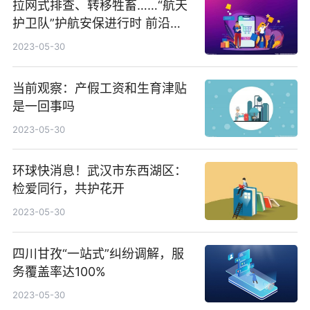
拉网式排查、转移牲畜……“航天
护卫队”护航安保进行时 前沿资
讯
2023-05-30
当前观察：产假工资和生育津贴
是一回事吗
2023-05-30
环球快消息！武汉市东西湖区：
检爱同行，共护花开
2023-05-30
四川甘孜“一站式”纠纷调解，服
务覆盖率达100%
2023-05-30