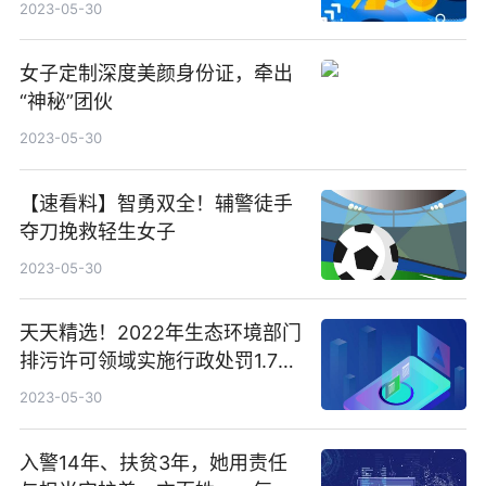
幸有他们从天而降……
2023-05-30
女子定制深度美颜身份证，牵出
“神秘”团伙
2023-05-30
【速看料】智勇双全！辅警徒手
夺刀挽救轻生女子
2023-05-30
天天精选！2022年生态环境部门
排污许可领域实施行政处罚1.7万
件
2023-05-30
入警14年、扶贫3年，她用责任