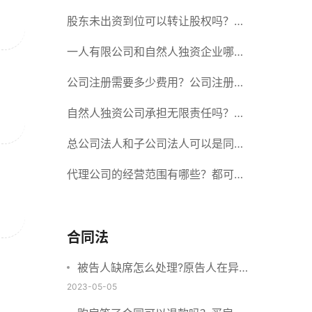
册股份有限公司需要提交哪些材料？
股东未出资到位可以转让股权吗？股
东未出资到位能否分红？
一人有限公司和自然人独资企业哪个
好？一人公司设立条件有哪些？
公司注册需要多少费用？公司注册需
要准备什么材料？
自然人独资公司承担无限责任吗？有
限责任公司与有限责任公司的区别
总公司法人和子公司法人可以是同一
个人吗？总公司更名分公司需要更改
代理公司的经营范围有哪些？都可以
吗？
代理哪些？
合同法
被告人缺席怎么处理?原告人在异
地怎么起诉?
2023-05-05