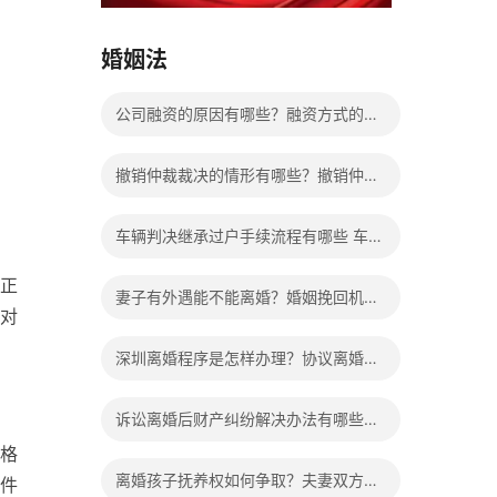
15037178970
婚姻法
公司融资的原因有哪些？融资方式的种
类有哪些？
撤销仲裁裁决的情形有哪些？撤销仲裁
裁决的条件是什么？
车辆判决继承过户手续流程有哪些 车辆
继承过户要交钱吗多少钱？
正
妻子有外遇能不能离婚？婚姻挽回机构
对
靠谱吗？
深圳离婚程序是怎样办理？协议离婚和
诉讼离婚的比较有哪些不同？
诉讼离婚后财产纠纷解决办法有哪些？
格
协议离婚后财产纠纷如何处理？
离婚孩子抚养权如何争取？夫妻双方协
件