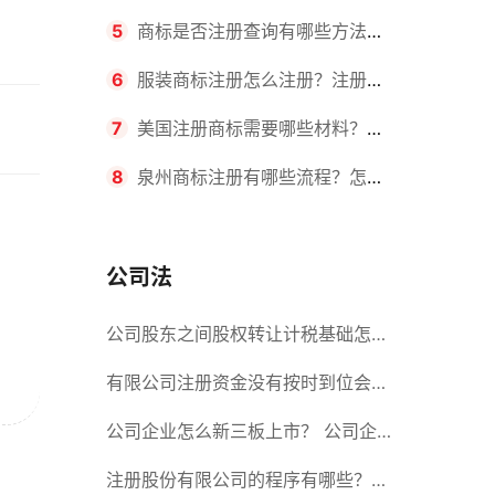
要求？商标转让所需时间是多久？
5
商标是否注册查询有哪些方法？
有哪些步骤？
6
服装商标注册怎么注册？注册商
标流程有哪些？
7
美国注册商标需要哪些材料？美
国商标办理流程有哪些？
8
泉州商标注册有哪些流程？怎么
注册吗？
公司法
公司股东之间股权转让计税基础怎么
确认？公司股东之间的股权转让要符
有限公司注册资金没有按时到位会怎
合什么要件？
么样？股份有限公司设立的注册条件
公司企业怎么新三板上市？ 公司企
业新三板上市的流程
注册股份有限公司的程序有哪些？注