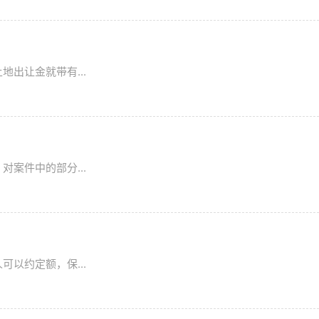
出让金就带有...
案件中的部分...
以约定额，保...