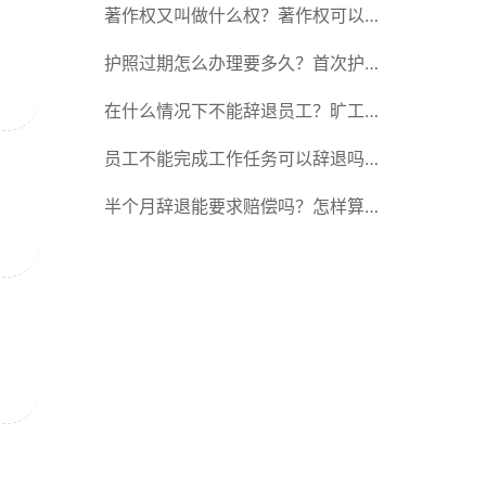
车考驾照的有效期限最长是多长时
著作权又叫做什么权？著作权可以继
间？
承吗？
护照过期怎么办理要多久？首次护照
有效期是多久？
在什么情况下不能辞退员工？旷工辞
退有经济补偿金吗？
员工不能完成工作任务可以辞退吗？
旷工辞退有经济补偿金吗？
半个月辞退能要求赔偿吗？怎样算是
属于违法辞退？