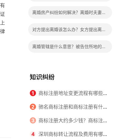
有
议离婚后，孩子的抚养费如何确定？
离婚房产纠纷如何解决？离婚时夫妻共
证
上
同财产的处理方法有哪些？
对方提出离婚该怎么办？女方提出离婚
律
吃亏在哪？
离婚管辖是什么意思？被告住所地的法
院是离婚管辖的法院吗？
知识纠纷
1
商标注册地址变更流程有哪些？
怎么提交申请书件？
2
驰名商标注册和商标注册有什么
区别？
3
商标注册大约多少钱？商标注册
查询的方式有哪些？
4
深圳商标转让流程及费用有哪些