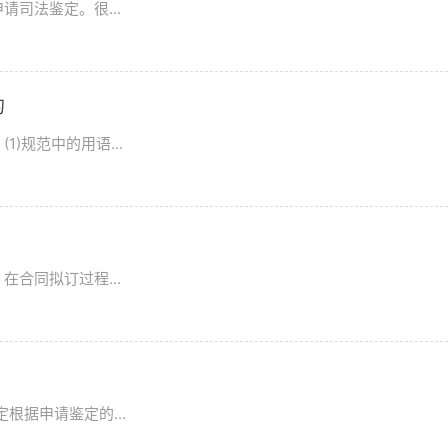
司法鉴定。很...
的
)规范中的用语...
合同拟订过程...
根据申请鉴定的...