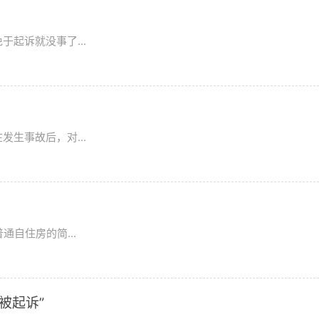
起诉就没事了...
生事故后，对...
通自住房的简...
被起诉”