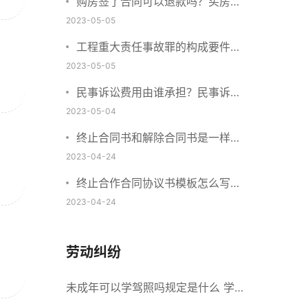
购房签了合同可以退款吗？买房子
定金不退该找谁？
2023-05-05
工程重大责任事故罪的构成要件是
什么？工程重大安全事故罪的处罚
2023-05-05
标准是什么？
民事诉讼费用由谁承担？民事诉讼
费用收取标准2023
2023-05-04
终止合同书和解除合同书是一样的
吗？提前终止合同算不算违约？
2023-04-24
终止合作合同协议书模板怎么写？
合同违约诉讼流程是怎样的？
2023-04-24
劳动纠纷
未成年可以学驾照吗规定是什么 学