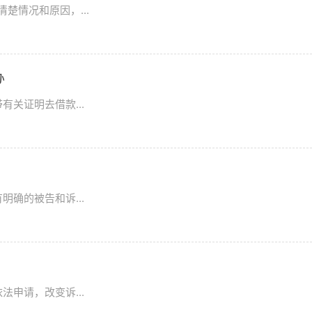
楚情况和原因，...
办
关证明去借款...
确的被告和诉...
申请，改变诉...