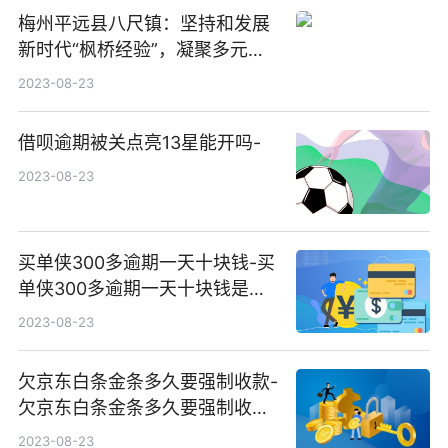
梅州平远县八尺镇：坚持和发展
新时代“枫桥经验”，凝聚多元力
量 巧解边界纠纷
2023-08-23
借呗逾期被关点亮13星能开吗-
2023-08-23
买单侠300多逾期一天十块钱-买
单侠300多逾期一天十块钱是真
的吗
2023-08-23
欠京东白条金条多久要强制收款-
欠京东白条金条多久要强制收款
呢
2023-08-23