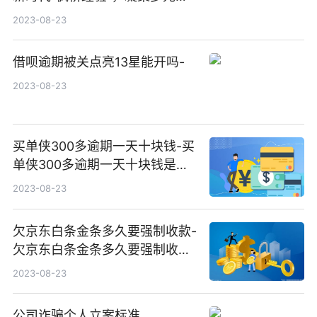
量 巧解边界纠纷
2023-08-23
借呗逾期被关点亮13星能开吗-
2023-08-23
买单侠300多逾期一天十块钱-买
单侠300多逾期一天十块钱是真
的吗
2023-08-23
欠京东白条金条多久要强制收款-
欠京东白条金条多久要强制收款
呢
2023-08-23
公司诈骗个人立案标准