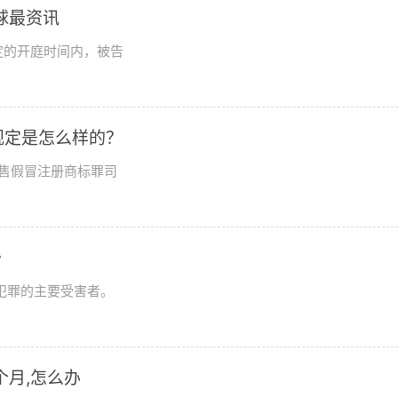
球最资讯
定的开庭时间内，被告
规定是怎么样的？
售假冒注册商标罪司
》
犯罪的主要受害者。
个月,怎么办