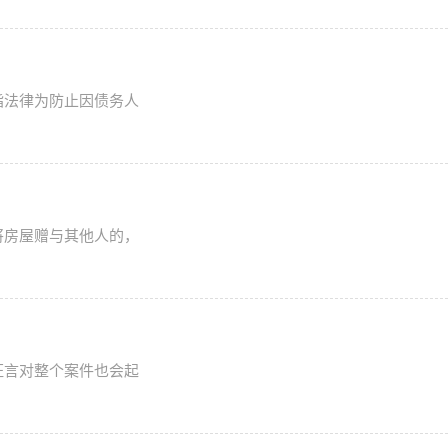
指法律为防止因债务人
将房屋赠与其他人的，
证言对整个案件也会起