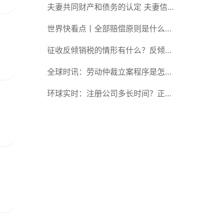
么规定？样品买卖合同法律规定看这
夫妻共同财产和债务的认定 夫妻信
里
用卡债务离婚怎么划分? 今日热搜
世界快看点丨全部赔偿原则是什么意
思？适用全部赔偿原则的情形有哪
征收反倾销税的情形有什么？反倾销
些？
税和关税有哪些不同？反倾销税和关
全球时讯：劳动仲裁立案程序是怎么
税的区别是什么？ 天天热闻
规定的？劳动仲裁开庭后多久才出结
环球实时：注册公司多长时间？正常
果？
注册公司所需要的时间是多少？