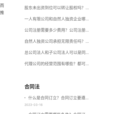
而
册股份有限公司需要提交哪些材料？
股东未出资到位可以转让股权吗？股
推
东未出资到位能否分红？
一人有限公司和自然人独资企业哪个
好？一人公司设立条件有哪些？
公司注册需要多少费用？公司注册需
要准备什么材料？
自然人独资公司承担无限责任吗？有
限责任公司与有限责任公司的区别
总公司法人和子公司法人可以是同一
个人吗？总公司更名分公司需要更改
代理公司的经营范围有哪些？都可以
吗？
代理哪些？
合同法
什么是合同订立？合同订立要遵守
什么原则？订立方式有哪些？
2023-03-16