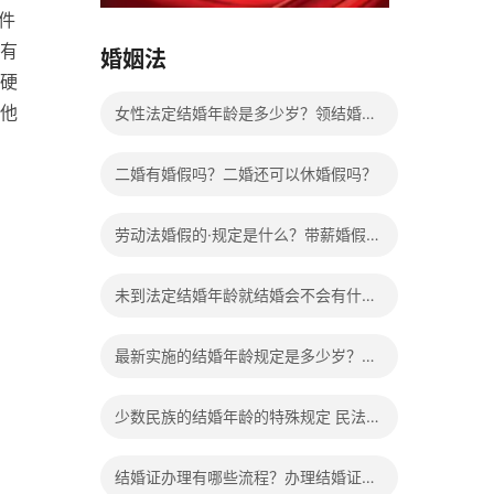
15037178970
件
有
婚姻法
硬
他
女性法定结婚年龄是多少岁？领结婚证
需要带什么证件？
二婚有婚假吗？二婚还可以休婚假吗？
劳动法婚假的·规定是什么？带薪婚假工
资怎么计算？
未到法定结婚年龄就结婚会不会有什么
法律后果？
最新实施的结婚年龄规定是多少岁？法
定婚龄的确定依据有哪些？
少数民族的结婚年龄的特殊规定 民法典
有关结婚的规定
结婚证办理有哪些流程？办理结婚证有