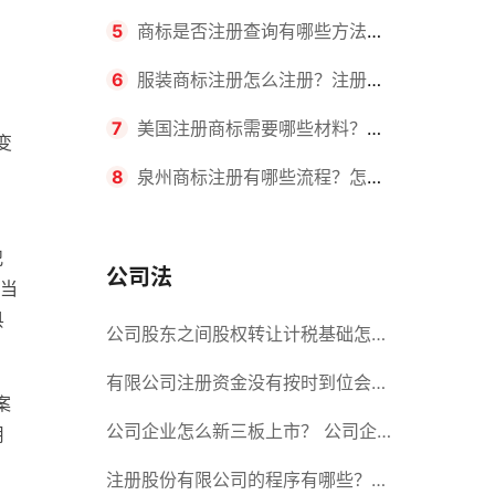
要求？商标转让所需时间是多久？
5
商标是否注册查询有哪些方法？
，
有哪些步骤？
6
服装商标注册怎么注册？注册商
标流程有哪些？
7
美国注册商标需要哪些材料？美
变
国商标办理流程有哪些？
8
泉州商标注册有哪些流程？怎么
注册吗？
犯
公司法
当
县
公司股东之间股权转让计税基础怎么
确认？公司股东之间的股权转让要符
有限公司注册资金没有按时到位会怎
案
合什么要件？
么样？股份有限公司设立的注册条件
公司企业怎么新三板上市？ 公司企
用
业新三板上市的流程
注册股份有限公司的程序有哪些？注