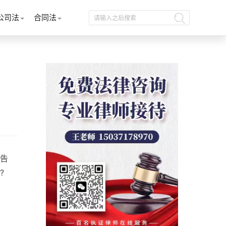
公司法
合同法
告
?