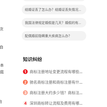
哪些程序？
结婚证丢了怎么办？结婚证丢失情况有
哪些？
我国法律规定婚假是几天？婚假的有关
次
规定有哪些？
配偶婚前隐瞒重大疾病怎么办？
自
知识纠纷
本
1
商标注册地址变更流程有哪些？
庭
怎么提交申请书件？
2
驰名商标注册和商标注册有什么
区别？
3
商标注册大约多少钱？商标注册
拘
查询的方式有哪些？
4
深圳商标转让流程及费用有哪些