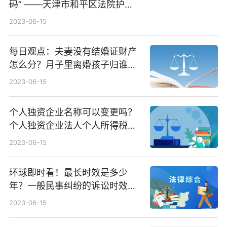
码” ——天津市和平区法院护企
安商工作纪实
2023-06-15
每日观点：夫妻没有结婚证财产
怎么分？月子里离婚孩子归谁呢
能离婚吗？
2023-06-15
个人独资企业名称可以变更吗？
个人独资企业法人个人所得税怎
么报？
2023-06-15
环球即时看！最长时效是多少
年？一般民事纠纷的诉讼时效为
二年吗？民事诉讼时效中断的具
2023-06-15
体情形有哪些？