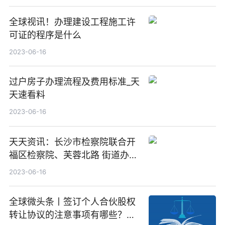
全球视讯！办理建设工程施工许
可证的程序是什么
2023-06-16
过户房子办理流程及费用标准_天
天速看料
2023-06-16
天天资讯：长沙市检察院联合开
福区检察院、芙蓉北路 街道办事
处开展防范非法集资宣传活动
2023-06-16
全球微头条丨签订个人合伙股权
转让协议的注意事项有哪些？股