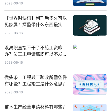
权转让协议何时生效？
2023-06-16
【世界时快讯】判刑后多久可以
见家属？探监带什么东西最实
用？
2023-06-16
没离职直接不干了不给工资咋
办？员工未申请离职可以不发工
资吗？
2023-06-16
微头条丨工程竣工验收所需条件
有哪些？工程竣工是什么意思？
2023-06-16
苗木生产经营申请材料有哪些？