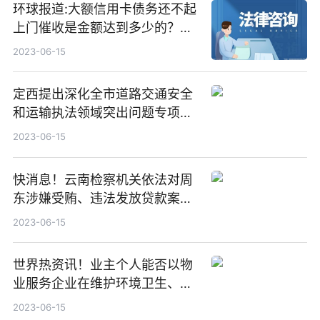
环球报道:大额信用卡债务还不起
上门催收是金额达到多少的？信
用卡欠太多无力偿还银行起诉要
2023-06-15
经历什么流程？
定西提出深化全市道路交通安全
和运输执法领域突出问题专项整
治十条举措 世界观速讯
2023-06-15
快消息！云南检察机关依法对周
东涉嫌受贿、违法发放贷款案提
起公诉
2023-06-15
世界热资讯！业主个人能否以物
业服务企业在维护环境卫生、秩
序和安全等存在瑕疵为由要求减
2023-06-15