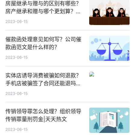
房屋继承与赠与的区别有哪些？
房产继承和赠与哪个更划算？二
手房过户的税收主要有几种？-世
2023-06-15
界今头条
催款函处理意见如何写？公司催
款函范文是什么样的？
2023-06-15
实体店诱导消费被骗如何退款？
手机店被骗签了合同还能退吗？
当前播报
2023-06-15
传销领导罪怎么处理？组织领导
传销罪量刑罚金|天天热文
2023-06-15