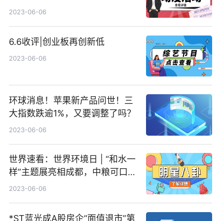
道正迎来抄底时机？
2023-06-06
6.6收评|创业板再创新低
2023-06-06
环球消息！苹果新产品问世！三
大指数跌逾1%，又要调整了吗？
2023-06-06
世界速看：世界环境日 | “和水一
样”主题展亮相成都，中粮可口可
乐邀你共同探索人与自然和谐共
2023-06-06
生
*ST蓝光成A股房企“面值退市”第