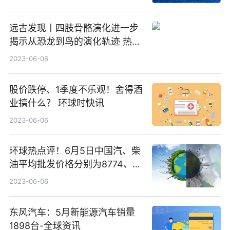
远古发现丨四肢骨骼演化进一步
揭示从恐龙到鸟的演化轨迹 热点
评
2023-06-06
股价跌停、1季度不乐观！舍得酒
业搞什么？ 环球时快讯
2023-06-06
环球热点评！6月5日中国汽、柴
油平均批发价格分别为8774、
7534元/吨
2023-06-06
东风汽车：5月新能源汽车销量
1898台-全球资讯