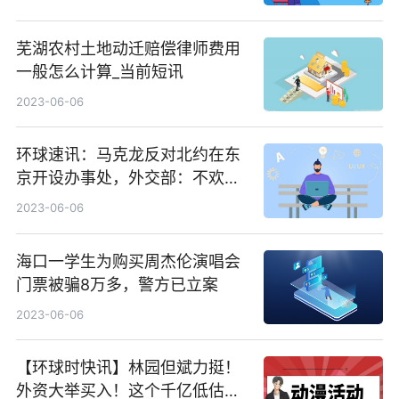
芜湖农村土地动迁赔偿律师费用
一般怎么计算_当前短讯
2023-06-06
环球速讯：马克龙反对北约在东
京开设办事处，外交部：不欢迎
北约把触角伸向亚洲
2023-06-06
海口一学生为购买周杰伦演唱会
门票被骗8万多，警方已立案
2023-06-06
【环球时快讯】林园但斌力挺！
外资大举买入！这个千亿低估赛