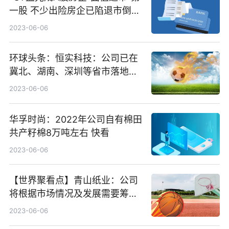
一股 不少出险房企已陷退市倒计
时_全球消息
2023-06-06
环球头条：恒实科技：公司已在
冀北、湖南、深圳等省市落地实
施了虚拟电厂建设项目
2023-06-06
华孚时尚：2022年公司自有棉田
共产籽棉8万吨左右 快看
2023-06-06
【世界聚看点】青山纸业：公司
将根据市场情况及发展需要筹划
产能扩张及进一步布局
2023-06-06