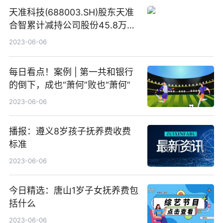
天准科技(688003.SH)股东天准
合智累计减持公司股份45.8万股
_世界讯息
2023-06-06
每日看点！案例 | 第一共和银行
的倒下，成也“萧何”败也“萧何”
2023-06-06
播报：遵义8岁孩子抚养费收费
标准
2023-06-06
今日精选：唐山1岁子女抚养费包
括什么
2023-06-06