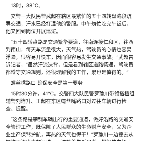
13时，38℃。
交警一大队民警武超在辖区最繁忙的五十四转盘路段疏
导交通，汗水已经打湿他的警服。中午匆忙吃完午饭后，
他又回到岗位开展巡逻。
“五十四转盘路是交通繁华要道，往南连接仁和区，往西
到南山，每天车流量很大，天气热，驾驶员的心情也容易
浮躁，很容易开快车，因而很容易发生交通事故。”武超告
诉记者，“虽然汗流浃背，但是看到辖区道路畅通，驾驶员
都遵守交通规则，还很理解我的工作，累也是值得的。”
螺丝嘴路口 确保安全是第一要务
15时30分许，41℃。交警四大队民警罗豫川带领搭档组
辅警刘连升、王超在东区螺丝嘴路口对过往车辆进行检
查、提醒。
“这条路是攀钢车辆出行的重要通道，做好沿路的交通安
全管理工作，既保障了人民群众的生命财产安全，又为企
业生产保驾护航，再热的天气也得干！”罗豫川一边擦去从