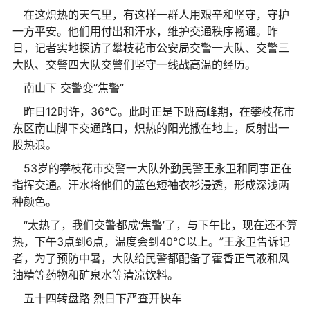
在这炽热的天气里，有这样一群人用艰辛和坚守，守护
一方平安。他们用付出和汗水，维护交通秩序畅通。昨
日，记者实地探访了攀枝花市公安局交警一大队、交警三
大队、交警四大队交警们坚守一线战高温的经历。
南山下 交警变“焦警”
昨日12时许，36℃。此时正是下班高峰期，在攀枝花市
东区南山脚下交通路口，炽热的阳光撒在地上，反射出一
股热浪。
53岁的攀枝花市交警一大队外勤民警王永卫和同事正在
指挥交通。汗水将他们的蓝色短袖衣衫浸透，形成深浅两
种颜色。
“太热了，我们交警都成‘焦警’了，与下午比，现在还不算
热，下午3点到6点，温度会到40℃以上。”王永卫告诉记
者，为了预防中暑，大队给民警都配备了藿香正气液和风
油精等药物和矿泉水等清凉饮料。
五十四转盘路 烈日下严查开快车