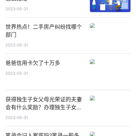
2023-05-31
世界热点！二手房产纠纷找哪个
部门
2023-05-31
爸爸信用卡欠了十万多
2023-05-31
获得独生子女父母光荣证的夫妻
会有什么奖励？办理独生子女证
的条件有什么？
2023-05-31
笔录会记入案底吗?笔录一般多