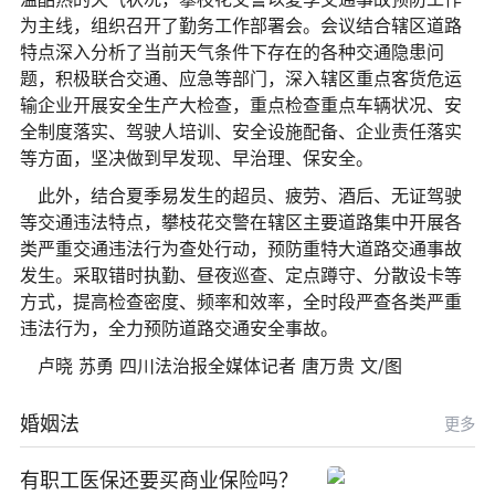
为主线，组织召开了勤务工作部署会。会议结合辖区道路
特点深入分析了当前天气条件下存在的各种交通隐患问
题，积极联合交通、应急等部门，深入辖区重点客货危运
输企业开展安全生产大检查，重点检查重点车辆状况、安
全制度落实、驾驶人培训、安全设施配备、企业责任落实
等方面，坚决做到早发现、早治理、保安全。
此外，结合夏季易发生的超员、疲劳、酒后、无证驾驶
等交通违法特点，攀枝花交警在辖区主要道路集中开展各
类严重交通违法行为查处行动，预防重特大道路交通事故
发生。采取错时执勤、昼夜巡查、定点蹲守、分散设卡等
方式，提高检查密度、频率和效率，全时段严查各类严重
违法行为，全力预防道路交通安全事故。
卢晓 苏勇 四川法治报全媒体记者 唐万贵 文/图
婚姻法
更多
有职工医保还要买商业保险吗？