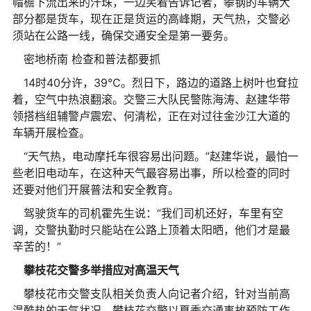
帽檐下流出来的汗珠，一边笑着告诉记者，攀钢的车辆大
部分都是货车，现在正是货运的高峰期，天气热，交警必
须站在公路一线，确保交通安全是第一要务。
密地桥南 检查和普法都要抓
14时40分许，39℃。烈日下，路边的道路上树叶也耷拉
着，空气中热浪翻滚。交警三大队民警陈海涛、赵建华带
领搭档组辅警卢震宏、何清松，正在对过往金沙江大道的
车辆开展检查。
“天气热，电动摩托车很容易出问题。”赵建华说，最怕一
些老旧电动车，在这种天气最容易出事，所以检查的同时
还要对他们开展普法和安全教育。
驾驶货车的司机霍先生说：“我们司机还好，车里有空
调，交警执勤时只能站在公路上顶着太阳晒，他们才是最
辛苦的！”
攀枝花交警多举措应对高温天气
攀枝花市交警支队相关负责人向记者介绍，针对当前高
温酷热的天气状况，攀枝花交警以夏季交通事故预防工作