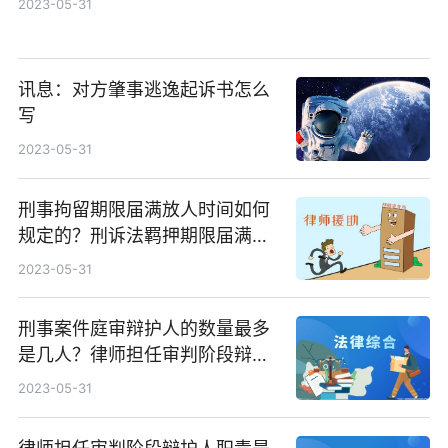
2023-05-31
讯息：对方肇事逃逸起诉书怎么
写
2023-05-31
刑事拘留期限届满放人时间如何
规定的？刑诉法羁押期限届满以
后应该怎么处理？
2023-05-31
刑事案件庭审辩护人的数量最多
是几人？律师担任审判阶段辩护
人有哪些职责？
2023-05-31