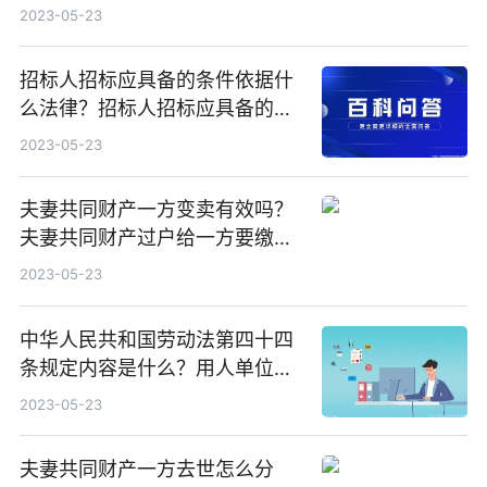
改革
2023-05-23
招标人招标应具备的条件依据什
么法律？招标人招标应具备的条
件有哪些？
2023-05-23
夫妻共同财产一方变卖有效吗？
夫妻共同财产过户给一方要缴税
吗？
2023-05-23
中华人民共和国劳动法第四十四
条规定内容是什么？用人单位法
定休假日安排劳动者工作的工资
2023-05-23
报酬怎么计算？
夫妻共同财产一方去世怎么分