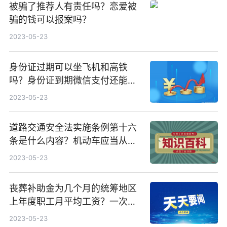
被骗了推荐人有责任吗？恋爱被
骗的钱可以报案吗？
2023-05-23
身份证过期可以坐飞机和高铁
吗？身份证到期微信支付还能正
常使用吗？
2023-05-23
道路交通安全法实施条例第十六
条是什么内容？机动车应当从注
册登记之日起按照哪些期限进行
2023-05-23
安全技术检验？
丧葬补助金为几个月的统筹地区
上年度职工月平均工资？一次性
工亡补助金标准是什么？
2023-05-23