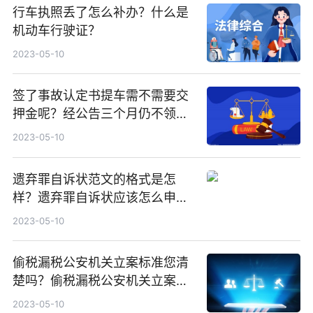
行车执照丢了怎么补办？什么是
机动车行驶证？
2023-05-10
签了事故认定书提车需不需要交
押金呢？经公告三个月仍不领取
的会如何处理扣留的车辆？
2023-05-10
遗弃罪自诉状范文的格式是怎
样？遗弃罪自诉状应该怎么申请
吗？
2023-05-10
偷税漏税公安机关立案标准您清
楚吗？偷税漏税公安机关立案情
形有哪些？
2023-05-10