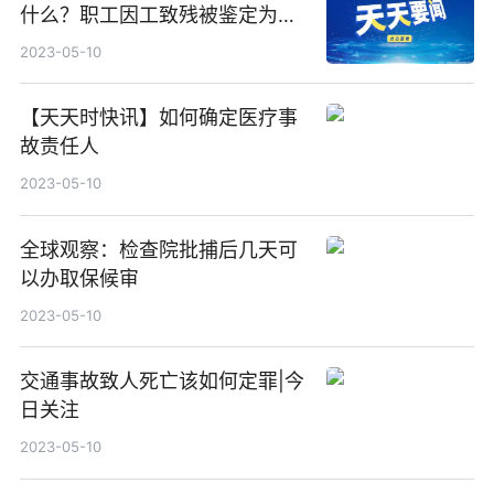
什么？职工因工致残被鉴定为七
级至十级伤残的享受哪些待遇？
2023-05-10
【天天时快讯】如何确定医疗事
故责任人
2023-05-10
全球观察：检查院批捕后几天可
以办取保候审
2023-05-10
交通事故致人死亡该如何定罪|今
日关注
2023-05-10