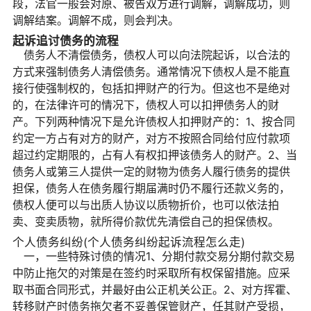
段，法官一般会对原、被告双方进行调解，调解成功，则
调解结案。调解不成，则会判决。
起诉追讨债务的流程
债务人不清偿债务，债权人可以向法院起诉，以合法的
方式来强制债务人清偿债务。通常情况下债权人是不能直
接行使强制权的，包括扣押财产的行为。但这也不是绝对
的，在法律许可的情况下，债权人可以扣押债务人的财
产。下列两种情况下是允许债权人扣押财产的：1、按合同
约定一方占有对方的财产，对方不按照合同给付应付款项
超过约定期限的，占有人有权扣押该债务人的财产。2、当
债务人或第三人提供一定的财物为债务人履行债务的提供
担保，债务人在债务履行期届满时仍不履行还款义务的，
债权人便可以与出质人协议以质物折价，也可以依法拍
卖、变卖质物，就所得价款优先清偿自己的担保债权。
个人债务纠纷(个人债务纠纷起诉流程怎么走)
一，一些特殊讨债的情况1、分期付款交易分期付款交易
中防止拖欠的对策是在签约时采取所有权保留措施。应采
取书面合同形式，并最好由公正机关公正。2、对方挥霍、
转移财产时债务拖欠者不妥善保管财产，任其财产受损，