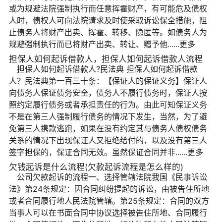
或为规避法院强制执行而任意挥霍财产，有可能危及债权
人时，债权人可向法院请求及时使采取诉讼保全措施，阻
止债务人将财产出卖、挥霍、转移、隐匿等。如债务人为
规避强制执行而已将财产出卖、转让、赠予他......更多
担保人如何起诉借款人，担保人如何起诉借款人流程
担保人如何起诉借款人?民法典 担保人如何起诉借款
人？民法典第一百三十条：【保证人的保证义务】保证人
向债务人保证债务安全，债务人不履行债务时，保证人按
照约定履行债务或者承担责任的行为。由此可知保证义务
不是在第三人强制履行债务的情况下发生，当然，为了避
免第三人携款逃跑，如果在没有约定其与债务人债权债务
关系的情况下出现保证人又拒绝给付的，以及没有第三人
签字担保的，保证合同无效。虽然保证合同并非......更多
欠钱起诉是什么流程(欠款起诉流程是怎么样的)
公司欠款起诉的流程一、选择管辖法院我国《民事诉讼
法》第24条规定：因合同纠纷提起的诉讼，由被告住所地
或者合同履行地人民法院管辖。第25条规定：合同的双方
当事人可以在书面合同中协议选择被告住所地、合同履行