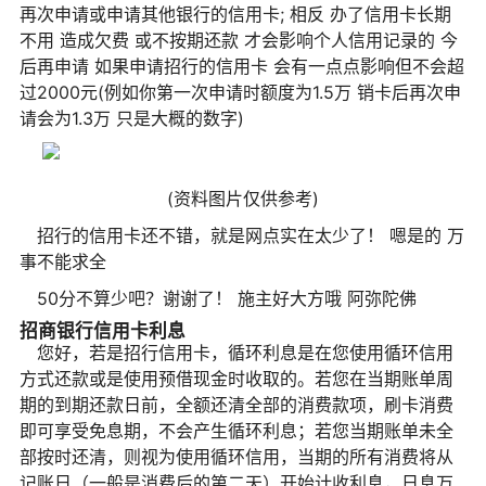
再次申请或申请其他银行的信用卡; 相反 办了信用卡长期
不用 造成欠费 或不按期还款 才会影响个人信用记录的 今
后再申请 如果申请招行的信用卡 会有一点点影响但不会超
过2000元(例如你第一次申请时额度为1.5万 销卡后再次申
请会为1.3万 只是大概的数字)
(资料图片仅供参考)
招行的信用卡还不错，就是网点实在太少了！ 嗯是的 万
事不能求全
50分不算少吧？谢谢了！ 施主好大方哦 阿弥陀佛
招商银行信用卡利息
您好，若是招行信用卡，循环利息是在您使用循环信用
方式还款或是使用预借现金时收取的。若您在当期账单周
期的到期还款日前，全额还清全部的消费款项，刷卡消费
即可享受免息期，不会产生循环利息；若您当期账单未全
部按时还清，则视为使用循环信用，当期的所有消费将从
记账日（一般是消费后的第二天）开始计收利息，日息万