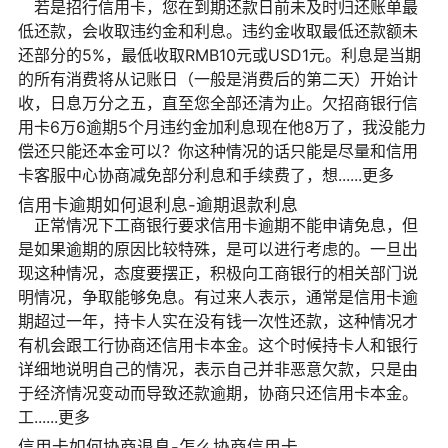
若是招行信用卡，您在到期还款日前未及时归还账单最
低还款，会收取违约金和利息。违约金收取最低还款额未
还部分的5%，最低收取RMB10元或USD1元。利息是当期
的所有消费将从记账日（一般是消费后的第二天）开始计
收，日息万分之五，直至您全部还清为止。欠招商银行信
用卡6万6逾期5个月违约金加利息现在他8万了，我没能力
偿还只能还本金可以？你这种情况的话只能是尽量和信用
卡客服中心协商减免部分利息和手续费了，想......更多
信用卡逾期如何退利息-逾期退款利息
正常情况下工商银行要求信用卡逾期不能申请免息，但
是如果逾期的原因比较特殊，是可以进行考虑的。一旦出
现这种情况，态度要摆正，积极向工商银行的相关部门说
明情况，争取能够免息。有过来人表示，通常是信用卡逾
期超过一年，持卡人实在没有钱一次性还款，这种情况才
有机会跟工行协商还信用卡本金。这个时候持卡人和银行
详细地说明自己的情况，表示自己并非恶意欠款，只是由
于经济情况变动而导致还款逾期，协商只还信用卡本金。
工......更多
信用卡如何协商退息-怎么协商信用卡