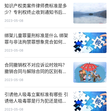
知识产权类案件律师费标准是多
少？专利权终止收到通知书后还
能不能恢复？
2023-05-08
绑架儿童罪量刑标准是什么 绑架
罪与非法拘禁罪想象竞合如何处
理方法有哪些？
2023-05-08
合同撤销权不对应诉讼时效吗？
撤销合同与解除合同的区别有什
么？
2023-05-08
引诱他人吸毒立案标准有哪些 引
诱他人吸毒罪是行为犯还是结果
犯？
2023-05-08