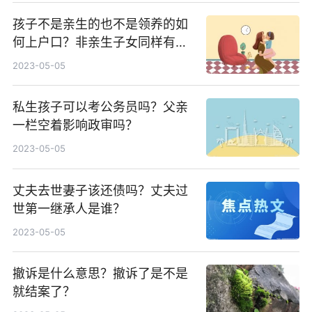
孩子不是亲生的也不是领养的如
何上户口？非亲生子女同样有权
利继承遗产吗？
2023-05-05
私生孩子可以考公务员吗？父亲
一栏空着影响政审吗？
2023-05-05
丈夫去世妻子该还债吗？丈夫过
世第一继承人是谁？
2023-05-05
撤诉是什么意思？撤诉了是不是
就结案了？