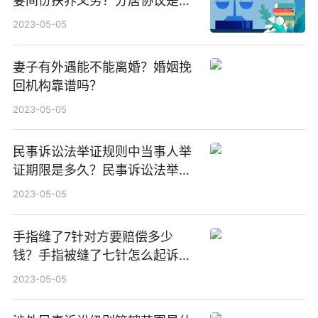
妻间份扶养义务？分居协议是否
有效？
2023-05-05
妻子有外遇能不能离婚？婚姻挽
回机构靠谱吗？
2023-05-05
民事诉讼法举证规则中当事人举
证期限是多久？民事诉讼法举证
规则是什么？
2023-05-05
手指缝了7针对方要赔偿多少
钱？手指被缝了七针怎么起诉对
方？
2023-05-05