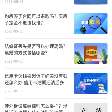
2023-05-05
购房签了合同可以退款吗？买房
子定金不退该找谁？
2023-05-05
结婚证丢失是否可以办理离婚？
离婚的方式包括哪些？
2023-05-05
信用卡欠钱被起诉了确实没有钱
还怎么办 信用卡逾期还清后多久
可以贷款？
2023-05-05
涉外诉讼离婚律师怎么委托？涉