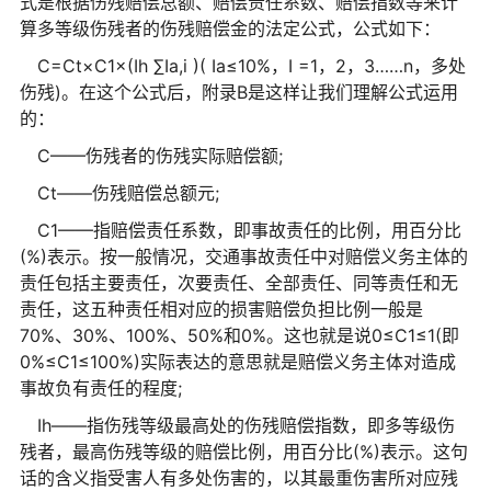
式是根据伤残赔偿总额、赔偿责任系数、赔偿指数等来计
算多等级伤残者的伤残赔偿金的法定公式，公式如下：
C=Ct×C1×(Ih ∑Ia,i )( Ia≤10%，I =1，2，3……n，多处
伤残)。在这个公式后，附录B是这样让我们理解公式运用
的：
C——伤残者的伤残实际赔偿额;
Ct——伤残赔偿总额元;
C1——指赔偿责任系数，即事故责任的比例，用百分比
(%)表示。按一般情况，交通事故责任中对赔偿义务主体的
责任包括主要责任，次要责任、全部责任、同等责任和无
责任，这五种责任相对应的损害赔偿负担比例一般是
70%、30%、100%、50%和0%。这也就是说0≤C1≤1(即
0%≤C1≤100%)实际表达的意思就是赔偿义务主体对造成
事故负有责任的程度;
Ih——指伤残等级最高处的伤残赔偿指数，即多等级伤
残者，最高伤残等级的赔偿比例，用百分比(%)表示。这句
话的含义指受害人有多处伤害的，以其最重伤害所对应残