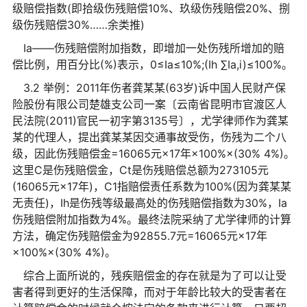
级赔偿指数(即拾级伤残赔偿10%、玖级伤残赔偿20%、捌
级伤残赔偿30%……余类推)
Ia——伤残赔偿附加指数，即增加一处伤残所增加的赔
偿比例，用百分比(%)表示，0≤Ia≤10%;(Ih ∑Ia,i)≤100%。
3.2 举例：2011年伤者龚某某(63岁)诉中国人民财产保
险股份有限公司楚雄支公司一案〔云南省昆明市官渡区人
民法院(2011)官民一初字第3135号〕，尤学律师作为龚某
某的代理人，提出龚某某因交通事故受伤，伤残为二个八
级，因此伤残赔偿金=16065元×17年×100%×(30% 4%)。
这里C是伤残赔偿金，Ct是伤残赔偿总额为273105元
(16065元×17年)，C1指赔偿责任系数为100%(因为龚某某
无责任)，Ih是伤残等级最高处的伤残赔偿指数为30%，Ia
伤残赔偿附加指数为4%。最终法院采纳了尤学律师的计算
方法，确定伤残赔偿金为92855.7元=16065元×17年
×100%×(30% 4%)。
综合上面所说的，残疾赔偿金的存在就是为了可以让受
害者得到更好的生活保障，而对于年龄比较大的受害者在