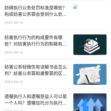
妨碍执行公务处罚标准是哪些？
构成妨害公务罪会受到什么处
罚？
2023-04-13
妨害执行行为的构成要件有哪
些？对妨害执行行为的制裁有哪
些？
2023-04-13
妨害公务轻微伤有谅解书会怎么
判？妨害公务罪和袭警罪的区别
是什么？
2023-04-13
遗嘱执行人和遗嘱受益人可以是
一个人吗？遗嘱信托分为执行遗
嘱和管理遗产吗？