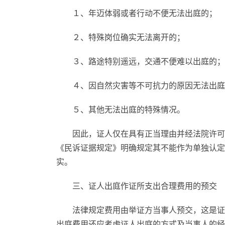
１、年迈体弱或者行动不便无法出庭的；
２、特殊岗位确实无法离开的；
３、路途特别遥远，交通不便难以出庭的；
４、因自然灾害等不可抗力的原因无法出庭
５、其他无法出庭的特殊情况。
因此，证人仅在具有正当理由并经法院许可
《民诉证据规定》明确规定其不能作为单独认定
实。
三、证人出庭作证所支出合理费用的预交
法律规定费用由举证方当事人预交，这是证
出庭费用还应考虑证人出庭的方式及当事人的经