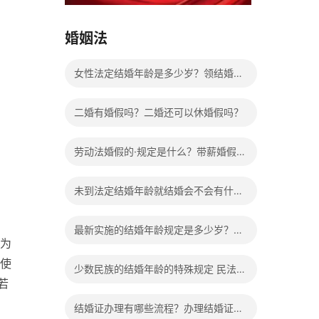
15037178970
婚姻法
女性法定结婚年龄是多少岁？领结婚证
需要带什么证件？
二婚有婚假吗？二婚还可以休婚假吗？
劳动法婚假的·规定是什么？带薪婚假工
资怎么计算？
未到法定结婚年龄就结婚会不会有什么
法律后果？
最新实施的结婚年龄规定是多少岁？法
为
定婚龄的确定依据有哪些？
使
少数民族的结婚年龄的特殊规定 民法典
若
有关结婚的规定
结婚证办理有哪些流程？办理结婚证有