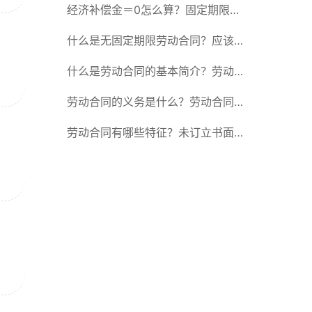
除合同的15种情形
经济补偿金＝0怎么算？固定期限劳
动合同又称什么？
什么是无固定期限劳动合同？应该怎
么解除或终止劳动合同？
什么是劳动合同的基本简介？劳动合
同的形式
劳动合同的义务是什么？劳动合同应
具备哪些条款？
劳动合同有哪些特征？未订立书面劳
动合同的法律后果