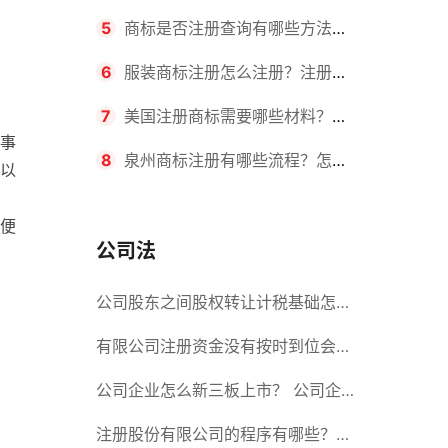
要求？商标转让所需时间是多久？
5
商标是否注册查询有哪些方法？
有哪些步骤？
6
服装商标注册怎么注册？注册商
标流程有哪些？
7
美国注册商标需要哪些材料？美
事
国商标办理流程有哪些？
8
泉州商标注册有哪些流程？怎么
以
注册吗？
便
公司法
公司股东之间股权转让计税基础怎么
确认？公司股东之间的股权转让要符
有限公司注册资金没有按时到位会怎
合什么要件？
么样？股份有限公司设立的注册条件
公司企业怎么新三板上市？ 公司企
业新三板上市的流程
注册股份有限公司的程序有哪些？注