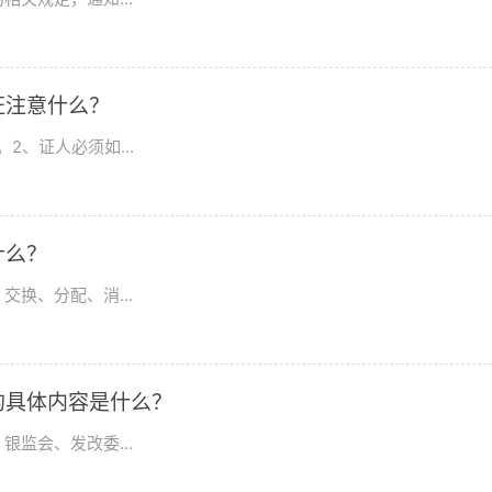
证注意什么？
、证人必须如...
什么？
换、分配、消...
的具体内容是什么？
监会、发改委...