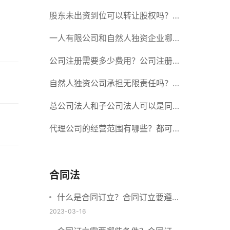
册股份有限公司需要提交哪些材料？
股东未出资到位可以转让股权吗？股
东未出资到位能否分红？
一人有限公司和自然人独资企业哪个
好？一人公司设立条件有哪些？
公司注册需要多少费用？公司注册需
要准备什么材料？
自然人独资公司承担无限责任吗？有
限责任公司与有限责任公司的区别
总公司法人和子公司法人可以是同一
个人吗？总公司更名分公司需要更改
代理公司的经营范围有哪些？都可以
吗？
代理哪些？
合同法
什么是合同订立？合同订立要遵守
什么原则？订立方式有哪些？
2023-03-16