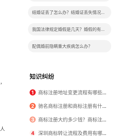
哪些程序？
结婚证丢了怎么办？结婚证丢失情况有
哪些？
我国法律规定婚假是几天？婚假的有关
规定有哪些？
配偶婚前隐瞒重大疾病怎么办？
知识纠纷
，
1
商标注册地址变更流程有哪些？
怎么提交申请书件？
2
驰名商标注册和商标注册有什么
区别？
3
商标注册大约多少钱？商标注册
人
查询的方式有哪些？
4
深圳商标转让流程及费用有哪些