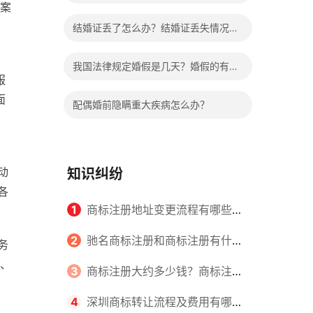
案
哪些程序？
，
结婚证丢了怎么办？结婚证丢失情况有
哪些？
我国法律规定婚假是几天？婚假的有关
服
规定有哪些？
面
配偶婚前隐瞒重大疾病怎么办？
动
知识纠纷
各
1
商标注册地址变更流程有哪些？
怎么提交申请书件？
2
驰名商标注册和商标注册有什么
务
、
区别？
3
商标注册大约多少钱？商标注册
查询的方式有哪些？
4
深圳商标转让流程及费用有哪些