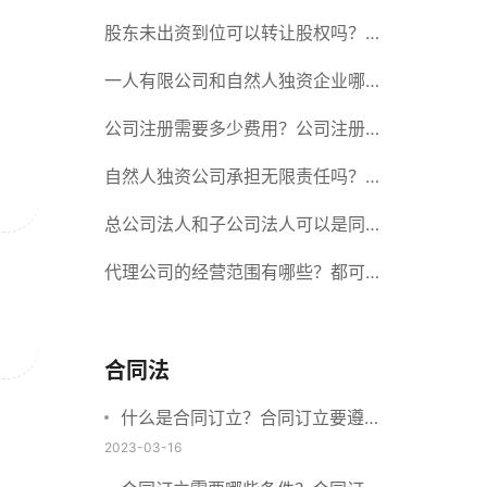
册股份有限公司需要提交哪些材料？
股东未出资到位可以转让股权吗？股
东未出资到位能否分红？
一人有限公司和自然人独资企业哪个
好？一人公司设立条件有哪些？
公司注册需要多少费用？公司注册需
要准备什么材料？
自然人独资公司承担无限责任吗？有
限责任公司与有限责任公司的区别
总公司法人和子公司法人可以是同一
个人吗？总公司更名分公司需要更改
代理公司的经营范围有哪些？都可以
吗？
代理哪些？
合同法
什么是合同订立？合同订立要遵守
什么原则？订立方式有哪些？
2023-03-16