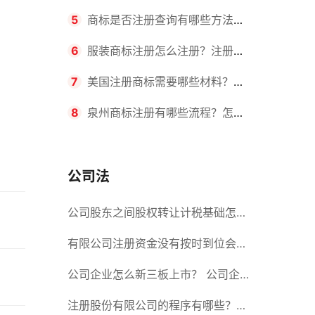
要求？商标转让所需时间是多久？
5
商标是否注册查询有哪些方法？
有哪些步骤？
6
服装商标注册怎么注册？注册商
标流程有哪些？
7
美国注册商标需要哪些材料？美
国商标办理流程有哪些？
8
泉州商标注册有哪些流程？怎么
注册吗？
公司法
公司股东之间股权转让计税基础怎么
确认？公司股东之间的股权转让要符
有限公司注册资金没有按时到位会怎
合什么要件？
么样？股份有限公司设立的注册条件
公司企业怎么新三板上市？ 公司企
业新三板上市的流程
注册股份有限公司的程序有哪些？注