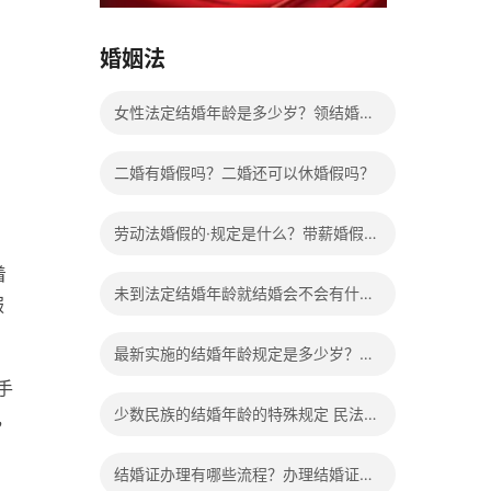
15037178970
婚姻法
女性法定结婚年龄是多少岁？领结婚证
需要带什么证件？
二婚有婚假吗？二婚还可以休婚假吗？
劳动法婚假的·规定是什么？带薪婚假工
着
资怎么计算？
未到法定结婚年龄就结婚会不会有什么
服
法律后果？
最新实施的结婚年龄规定是多少岁？法
手
定婚龄的确定依据有哪些？
少数民族的结婚年龄的特殊规定 民法典
，
有关结婚的规定
结婚证办理有哪些流程？办理结婚证有