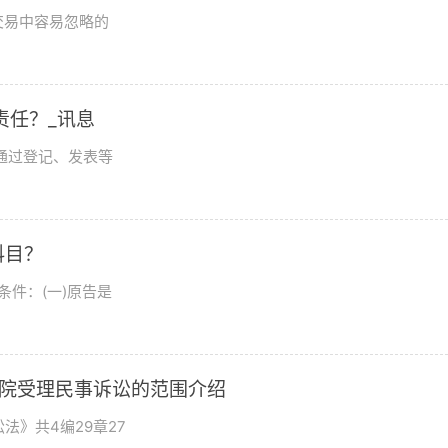
交易中容易忽略的
责任？_讯息
通过登记、发表等
科目？
件：(一)原告是
法院受理民事诉讼的范围介绍
法》共4编29章27