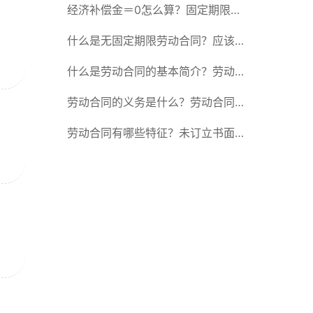
除合同的15种情形
经济补偿金＝0怎么算？固定期限劳
动合同又称什么？
什么是无固定期限劳动合同？应该怎
么解除或终止劳动合同？
什么是劳动合同的基本简介？劳动合
同的形式
劳动合同的义务是什么？劳动合同应
具备哪些条款？
劳动合同有哪些特征？未订立书面劳
动合同的法律后果