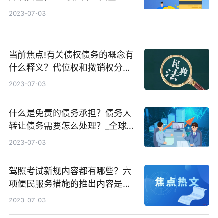
2023-07-03
当前焦点!有关债权债务的概念有
什么释义？代位权和撤销权分别
指的是什么？
2023-07-03
什么是免责的债务承担？债务人
转让债务需要怎么处理？_全球今
日报
2023-07-03
驾照考试新规内容都有哪些？六
项便民服务措施的推出内容是什
么？
2023-07-03