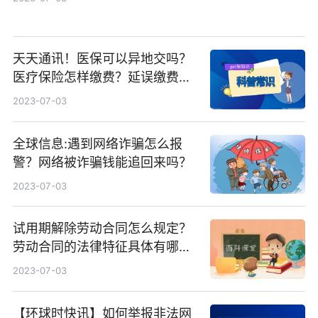
天天通讯！医保可以异地交吗？
医疗保险怎样缴费？延误缴费有
什么后果？
2023-07-03
全球信息:遇到网络诈骗怎么报
警？网络被诈骗钱能追回来吗？
2023-07-03
试用期解除劳动合同怎么规定？
劳动合同的法律特征具体有哪些
表现？ 每日聚焦
2023-07-03
【环球时快讯】如何举报非法网