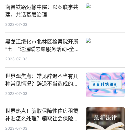
南昌铁路运输中院：以案联学共
建，共话基层治理
2023-07-03
黑龙江绥化市北林区检察院开展
“七一”送温暖志愿服务活动-全球
播报
2023-07-03
世界观焦点：常见辞退不当有几
种常见情况？辞退不当造成的后
果有哪些？
2023-07-03
世界热点！骗取保障性住房租赁
补贴怎么处理？骗取社会保险补
贴的行为有哪些？
2023-07-03