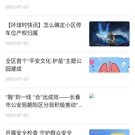
2023-07-03
【环球时快讯】怎么确定小区停
车位产权归属
2023-07-03
全区首个“平安文化·护苗”主题公
园建成
2023-07-03
“融”到一线 “合”出成效——长春
市公安局朝阳区分局积极推动“警
地融合”再深入工作综述 当前热
2023-07-03
讯
开展安全检查 守护群众安全