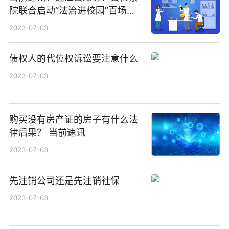
院联合启动“法治进校园”百场宣
讲，共画普法宣传同心圆
2023-07-03
债权人的代位权诉讼要注意什么
2023-07-03
购买没有房产证的房子有什么法
律后果？ 当前速讯
2023-07-03
先注销公司还是先注销社保
2023-07-03